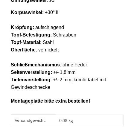
Öffnungswinkel:
95°
Korpuswinkel:
+30° II
Kröpfung:
aufschlagend
Topf-Befestigung:
Schrauben
Topf-Material:
Stahl
Oberfläche:
vernickelt
Schließmechanismus:
ohne Feder
Seitenverstellung:
+/- 1,8 mm
Tiefenverstellung:
+/- 2 mm, komfortabel mit
Gewindeschnecke
Montageplatte bitte extra bestellen!
Produkteigenschaft
Wert
0,08 kg
Versandgewicht: