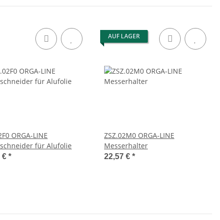
AUF LAGER
2F0 ORGA-LINE
ZSZ.02M0 ORGA-LINE
schneider für Alufolie
Messerhalter
5 €
*
22,57 €
*