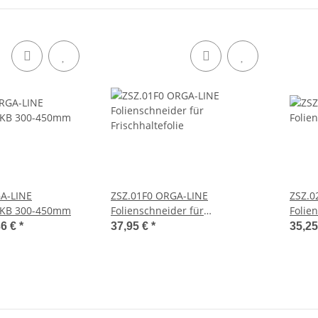
GA-LINE
ZSZ.01F0 ORGA-LINE
ZSZ.0
 KB 300-450mm
Folienschneider für
Folien
Frischhaltefolie
36 €
*
37,95 €
*
35,2