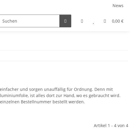
News
rniersysteme
Auszugsysteme
Inneneinteilungss
0,00 €
 einfacher und sorgen unauffällig für Ordnung. Denn mit
Aluminiumfolie, ist alles dort zur Hand, wo es gebraucht wird.
r einzelnen Bestellnummer bestellt werden.
Artikel 1 - 4 von 4