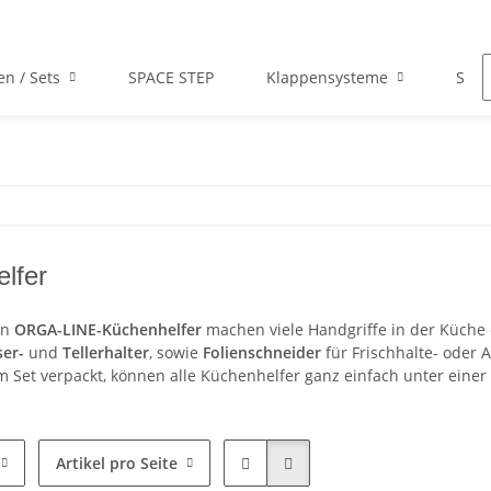
en / Sets
SPACE STEP
Klappensysteme
Scha
lfer
en
ORGA-LINE-Küchenhelfer
machen viele Handgriffe in der Küche
er-
und
Tellerhalter
, sowie
Folienschneider
für Frischhalte- oder 
m Set verpackt, können alle Küchenhelfer ganz einfach unter eine
Artikel pro Seite