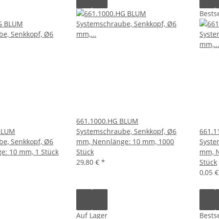
Bestse
661.1000.HG BLUM
BLUM
Systemschraube, Senkkopf, Ø6
661.1
e, Senkkopf, Ø6
mm, Nennlänge: 10 mm, 1000
Syste
e: 10 mm, 1 Stück
Stück
mm, N
29,80 €
*
Stück
0,05 
Auf Lager
Bestse