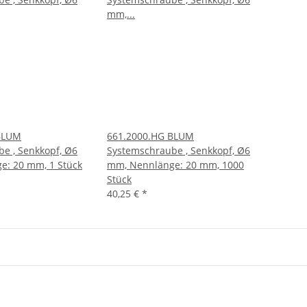
BLUM
661.2000.HG BLUM
e , Senkkopf, Ø6
Systemschraube , Senkkopf, Ø6
e: 20 mm, 1 Stück
mm, Nennlänge: 20 mm, 1000
Stück
40,25 €
*