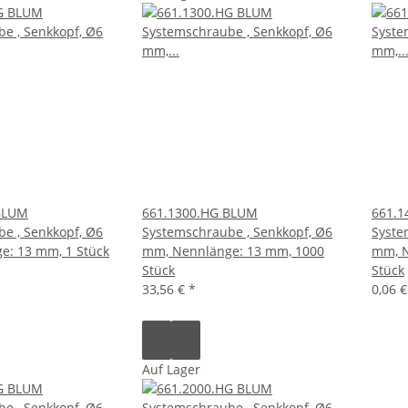
BLUM
661.1300.HG BLUM
661.1
e , Senkkopf, Ø6
Systemschraube , Senkkopf, Ø6
Syste
e: 13 mm, 1 Stück
mm, Nennlänge: 13 mm, 1000
mm, N
Stück
Stück
33,56 €
*
0,06 
Auf Lager