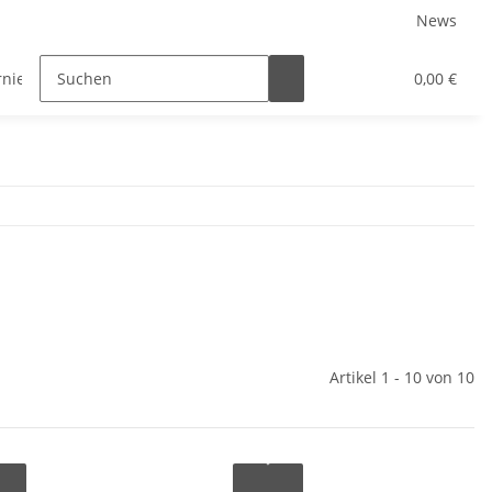
News
rniersysteme
Auszugsysteme
Inneneinteilungssys
0,00 €
Artikel 1 - 10 von 10