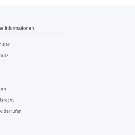
he Informationen
ular
hutz
sum
fsrecht
 widerrufen