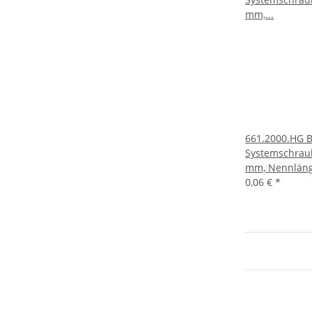
661.2000.HG 
Systemschraub
mm, Nennläng
0,06 €
*