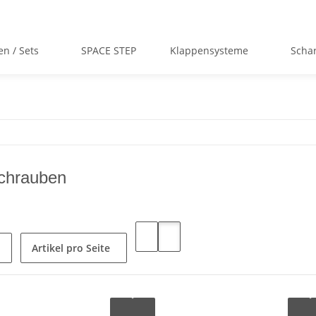
en / Sets
SPACE STEP
Klappensysteme
Scha
chrauben
Artikel pro Seite