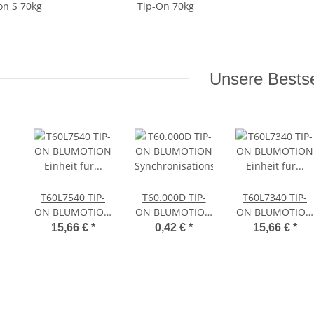
on S 70kg
Tip-On 70kg
Unsere Bestse
T60L7540 TIP-
T60.000D TIP-
T60L7340 TIP-
ON BLUMOTION
ON BLUMOTION
ON BLUMOTION
Einheit für
Synchronisationsadapter
Einheit für
15,66 €
*
0,42 €
*
15,66 €
*
LEGRABOX/MOVENTO,
LEGRABOX/MOV
Typ L3, NL=350-
Typ L1, NL=350-
600 mm, 15-40
600 mm, 0-20 kg,
kg, li/re inkl.
li/re inkl.
Adapter
Adapter