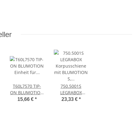
ller
T60L7570 TIP-
750.5001S
ON BLUMOTION
LEGRABOX
Einheit für
Korpusschiene
15,66 €
*
23,33 €
*
ENTO,
LEGRABOX/MOVENTO,
mit BLUMOTION
Typ L5, NL=450-
S, Vollauszug, 40
750 mm, 35-
kg, NL=500 mm
70kg, li/re inkl.
li/re
Adapter