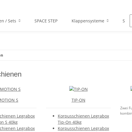
en / Sets
SPACE STEP
Klappensysteme
Scha
en
chienen
MOTION S
TIP-ON
Zwei Fu
kombin
chienen Legrabox
Korpusschienen Legrabox
on S 40kg
Tip-On 40kg
chienen Legrabox
Korpusschienen Legrabox