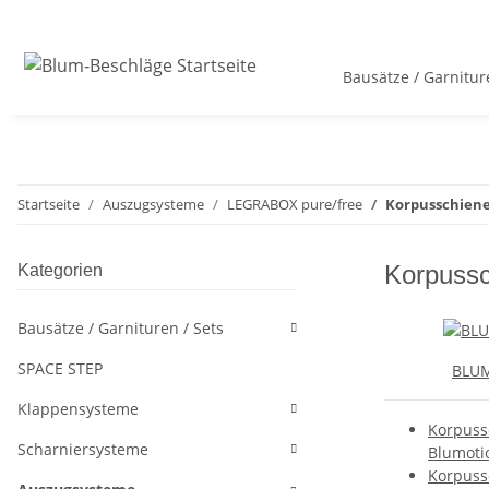
Bausätze / Garnitur
Startseite
Auszugsysteme
LEGRABOX pure/free
Korpusschien
Korpuss
Kategorien
Bausätze / Garnituren / Sets
SPACE STEP
BLU
Klappensysteme
Korpuss
Scharniersysteme
Blumoti
Korpuss