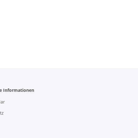
he Informationen
ar
tz