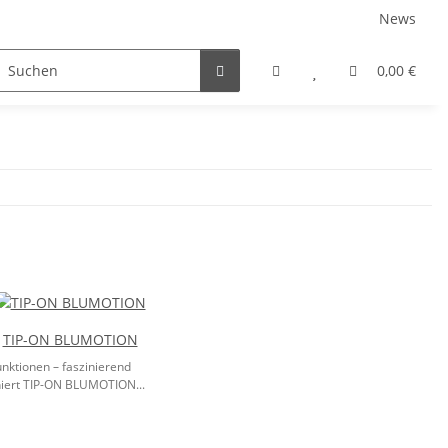
News
rniersysteme
Auszugsysteme
Inneneinteilungss
0,00 €
TIP-ON BLUMOTION
nktionen – faszinierend
iert TIP-ON BLUMOTION...