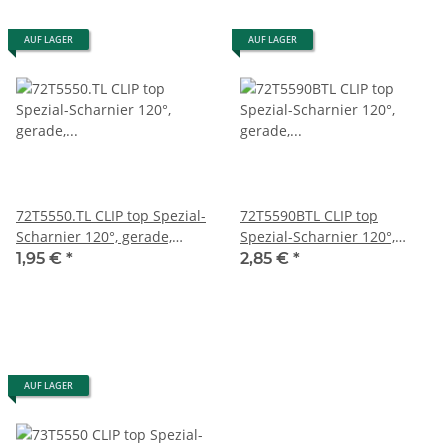
AUF LAGER
AUF LAGER
72T5550.TL CLIP top Spezial-
72T5590BTL CLIP top
Scharnier 120°, gerade,
Spezial-Scharnier 120°,
ohne Feder, Topf:
gerade, ohne Feder, Topf:
1,95 €
*
2,85 €
*
Schrauben
INSERTA
AUF LAGER