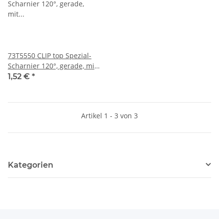
73T5550 CLIP top Spezial-
Scharnier 120°, gerade, mit
Feder, Topf: Schrauben
1,52 €
*
Artikel 1 - 3 von 3
Kategorien