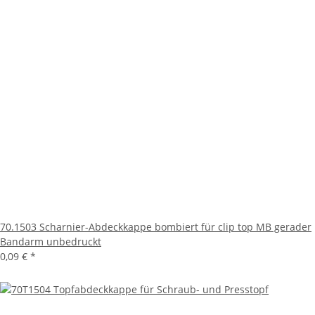
70.1503 Scharnier-Abdeckkappe bombiert für clip top MB gerader
Bandarm unbedruckt
0,09 €
*