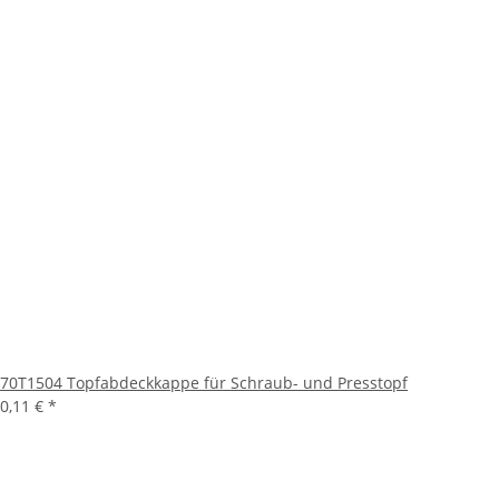
70T1504 Topfabdeckkappe für Schraub- und Presstopf
0,11 €
*