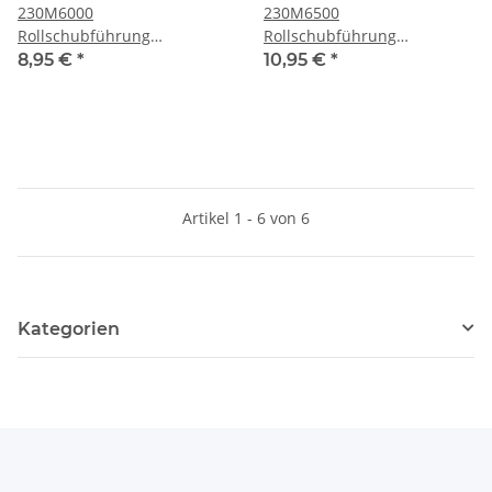
230M6000
230M6500
Rollschubführung
Rollschubführung
Teilauszug, 25 kg, NL=600
Teilauszug, 25 kg, NL=650
8,95 €
*
10,95 €
*
mm
mm
Artikel 1 - 6 von 6
Kategorien