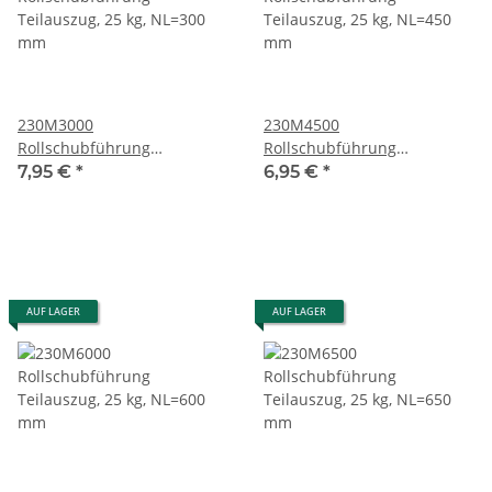
230M3000
230M4500
Rollschubführung
Rollschubführung
Teilauszug, 25 kg, NL=300
Teilauszug, 25 kg, NL=450
7,95 €
*
6,95 €
*
mm
mm
AUF LAGER
AUF LAGER