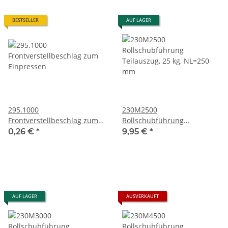
BESTSELLER
AUF LAGER
295.1000
230M2500
Frontverstellbeschlag zum
Rollschubführung
Einpressen
Teilauszug, 25 kg, NL=250
0,26 €
*
9,95 €
*
mm
AUF LAGER
AUSVERKAUFT