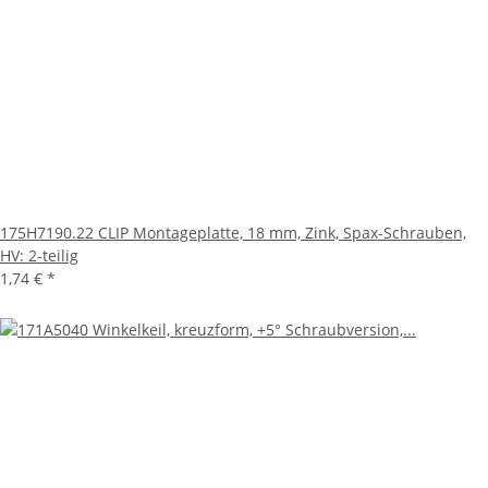
175H7190.22 CLIP Montageplatte, 18 mm, Zink, Spax-Schrauben,
HV: 2-teilig
1,74 €
*