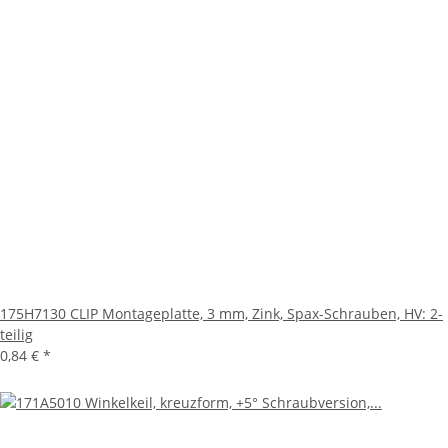
175H7130 CLIP Montageplatte, 3 mm, Zink, Spax-Schrauben, HV: 2-
teilig
0,84 €
*