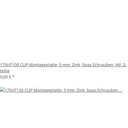
175H7100 CLIP Montageplatte, 0 mm, Zink, Spax-Schrauben, HV: 2-
teilig
0,69 €
*