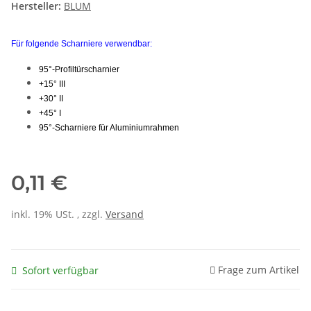
Hersteller:
BLUM
Für folgende Scharniere verwendbar:
95°-Profiltürscharnier
+15° III
+30° II
+45° I
95°-Scharniere für Aluminiumrahmen
0,11 €
inkl. 19% USt. , zzgl.
Versand
Frage zum Artikel
Sofort verfügbar