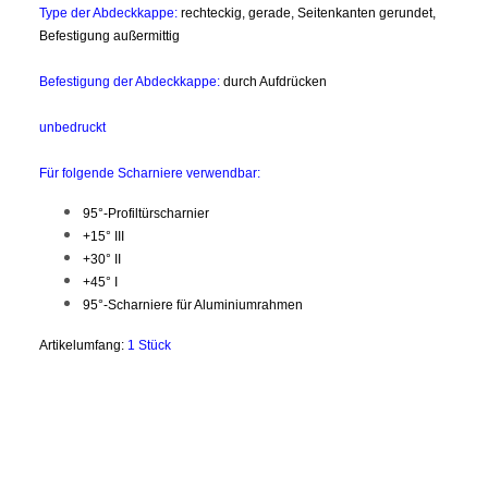
Type der Abdeckkappe:
rechteckig, gerade, Seitenkanten gerundet,
Befestigung außermittig
Befestigung der Abdeckkappe:
durch Aufdrücken
unbedruckt
Für folgende Scharniere verwendbar:
95°-Profiltürscharnier
+15° III
+30° II
+45° I
95°-Scharniere für Aluminiumrahmen
Artikelumfang:
1 Stück