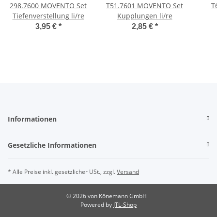
298.7600 MOVENTO Set
T51.7601 MOVENTO Set
T
Tiefenverstellung li/re
Kupplungen li/re
Sync
3,95 €
*
2,85 €
*
Informationen
Gesetzliche Informationen
* Alle Preise inkl. gesetzlicher USt., zzgl.
Versand
© 2026 von Könemann GmbH
Powered by
JTL-Shop