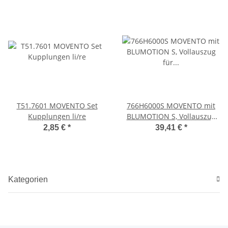
T51.7601 MOVENTO Set
766H6000S MOVENTO mit
Kupplungen li/re
BLUMOTION S, Vollauszug
für Holzschubkasten, 70 kg,
2,85 €
*
39,41 €
*
NL=600mm, mit
Kupplungen, für TIP-ON-
Blumotion
Kategorien