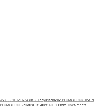
450.3001B MERIVOBOX Korpusschiene BLUMOTION/TIP-ON
BLUMOTION, Vollauszug, 40kg, NL 300mm, links/rechts,