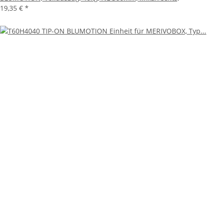
19,35 €
*