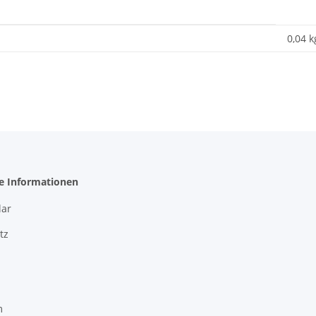
0,04 k
he Informationen
ar
tz
m