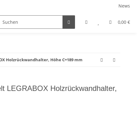
News
rniersysteme
Auszugsysteme
Inneneinteilungss
0,00 €
BOX Holzrückwandhalter, Höhe C=189 mm
lt LEGRABOX Holzrückwandhalter,