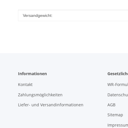
Produkteigenschaft
Wert
Versandgewicht:
Informationen
Gesetzlic
Kontakt
WR-Formul
Zahlungsmöglichkeiten
Datenschu
Liefer- und Versandinformationen
AGB
Sitemap
Impressu