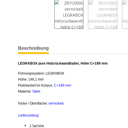
weitere Registerkarten anzeigen
Beschreibung
LEGRABOX pure Holzrückwandhalter, Höhe C=189 mm
Führungssystem: LEGRABOX
Höhe: 146,1 mm
Platzbedarf im Korpus:
C
=189 mm
Material:
Stahl
Farbe / Oberfläche:
vernickelt
Lieferumfang:
1 Set li/re