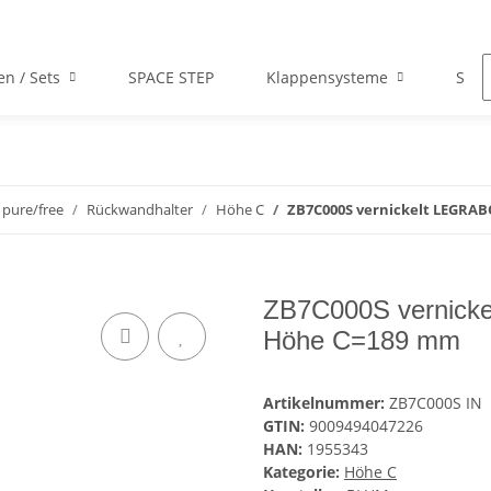
en / Sets
SPACE STEP
Klappensysteme
Scha
pure/free
Rückwandhalter
Höhe C
ZB7C000S vernickelt LEGRA
ZB7C000S vernicke
Höhe C=189 mm
Artikelnummer:
ZB7C000S IN
GTIN:
9009494047226
HAN:
1955343
Kategorie:
Höhe C