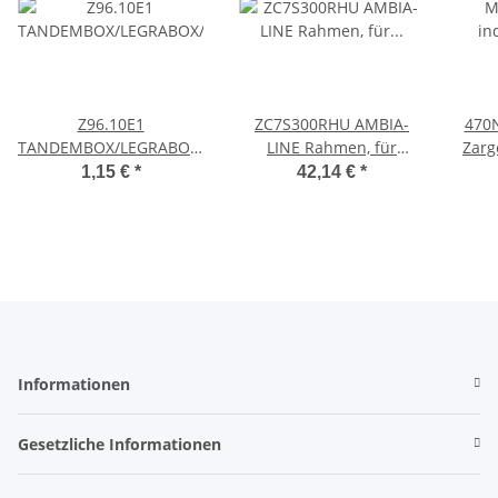
Z96.10E1
ZC7S300RHU AMBIA-
470
TANDEMBOX/LEGRABOX/MERIVOBOX
LINE Rahmen, für
Zarg
Front-/Bodenstabilisierung,
LEGRABOX/MERIVOBOX,
N 
1,15 €
*
42,14 €
*
EXPANDO
Holzdesign, NL=300 mm,
Breite=242 mm
Informationen
Gesetzliche Informationen