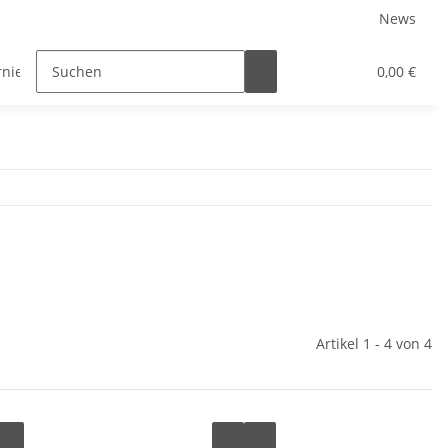
News
rniersysteme
Auszugsysteme
Inneneinteilungssys
0,00 €
Artikel 1 - 4 von 4