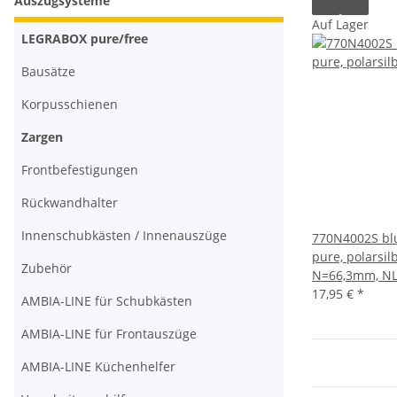
Auszugsysteme
Auf Lager
LEGRABOX pure/free
Bausätze
Korpusschienen
Zargen
Frontbefestigungen
Rückwandhalter
Innenschubkästen / Innenauszüge
770N4002S b
pure, polarsil
Zubehör
N=66,3mm, N
17,95 €
*
AMBIA-LINE für Schubkästen
AMBIA-LINE für Frontauszüge
AMBIA-LINE Küchenhelfer