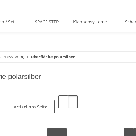
en / Sets
SPACE STEP
Klappensysteme
Scha
e N (66,3mm)
Oberfläche polarsilber
e polarsilber
Artikel pro Seite