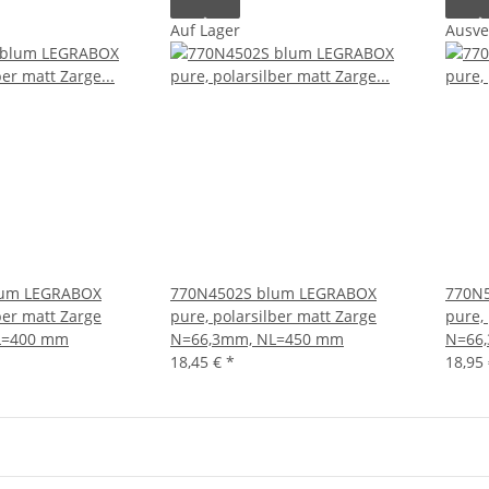
Auf Lager
Ausve
lum LEGRABOX
770N4502S blum LEGRABOX
770N
ber matt Zarge
pure, polarsilber matt Zarge
pure,
L=400 mm
N=66,3mm, NL=450 mm
N=66
18,45 €
*
18,95