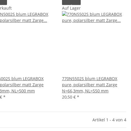
rkauft
Auf Lager
5002S blum LEGRABOX
770N5502S blum LEGRABOX
 polarsilber matt Zarge
pure, polarsilber matt Zarge
,3mm, NL=500 mm
N=66,3mm, NL=550 mm
 €
*
20,50 €
*
Artikel 1 - 4 von 4