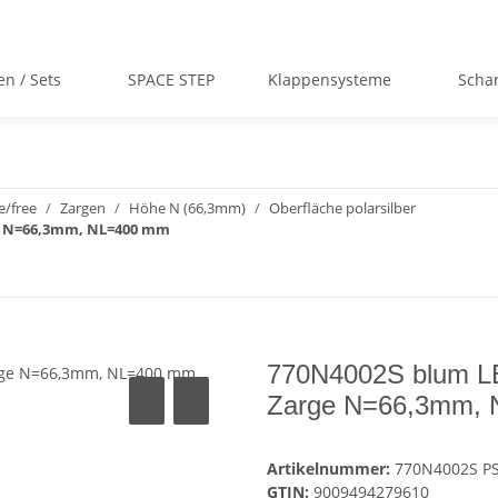
en / Sets
SPACE STEP
Klappensysteme
Scha
/free
Zargen
Höhe N (66,3mm)
Oberfläche polarsilber
ge N=66,3mm, NL=400 mm
770N4002S blum LE
Zarge N=66,3mm,
Artikelnummer:
770N4002S P
GTIN:
9009494279610