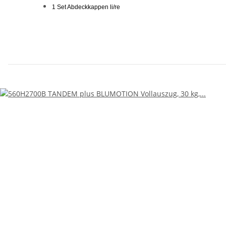
1 Set Abdeckkappen li/re