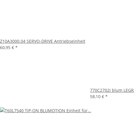
Z10A3000.04 SERVO-DRIVE Antriebseinheit
60,95 €
*
770C2702I blum LEGR
58,10 €
*