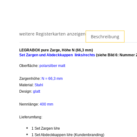
weitere Registerkarten anzeigen
Beschreibung
LEGRABOX pure Zarge, Höhe N (66,3 mm)
Set Zargen und Abdeckkappen links/rechts
(siehe Bild 6: Nummer 
Oberfläche:
polarsilber matt
Zargenhöhe:
N = 66,3 mm
Material:
Stahl
Design:
glatt
Nennlänge:
400 mm
Lieferumfang:
1 Set Zargen li/re
1 Set Abdeckkappen li/re (Kundenbranding)