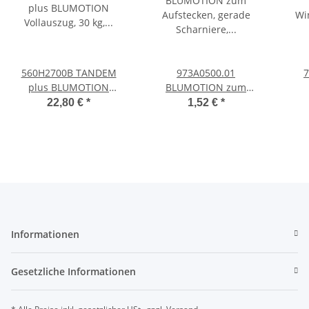
560H2700B TANDEM
973A0500.01
7
plus BLUMOTION
BLUMOTION zum
Vollauszug, 30 kg,
Aufstecken, gerade
Wink
22,80 €
*
1,52 €
*
NL=270mm mit
Scharniere, Stahl
ma
Kupplungen
Informationen
Gesetzliche Informationen