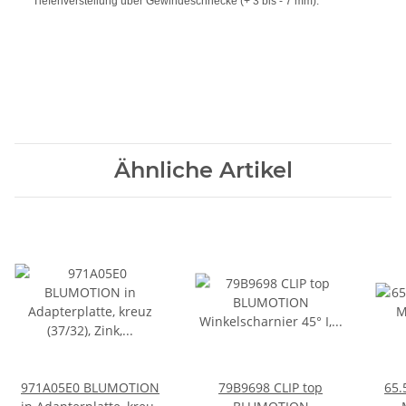
Tiefenverstellung über Gewindeschnecke (+ 3 bis - 7 mm).
Ähnliche Artikel
971A05E0 BLUMOTION
79B9698 CLIP top
65.