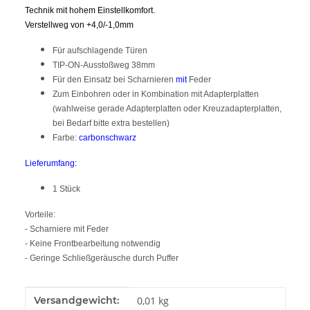
Technik mit hohem Einstellkomfort.
Verstellweg von +4,0/-1,0mm
Für aufschlagende Türen
TIP-ON-Ausstoßweg 38mm
Für den Einsatz bei Scharnieren
mit
Feder
Zum Einbohren oder in Kombination mit Adapterplatten
(wahlweise gerade Adapterplatten oder Kreuzadapterplatten,
bei Bedarf bitte extra bestellen)
Farbe:
carbonschwarz
Lieferumfang:
1 Stück
Vorteile:
- Scharniere mit Feder
- Keine Frontbearbeitung notwendig
- Geringe Schließgeräusche durch Puffer
Produkteigenschaft
Wert
Versandgewicht:
0,01 kg