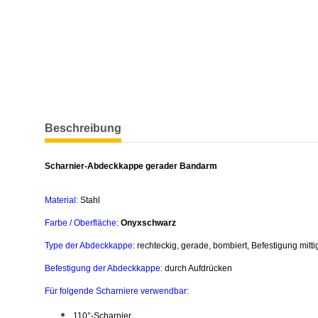
weitere Registerkarten anzeigen
Beschreibung
Scharnier-Abdeckkappe gerader Bandarm
Material:
Stahl
Farbe / Oberfläche:
Onyxschwarz
Type der Abdeckkappe:
rechteckig, gerade, bombiert, Befestigung mitti
Befestigung der Abdeckkappe:
durch Aufdrücken
Für folgende Scharniere verwendbar:
110°-Scharnier