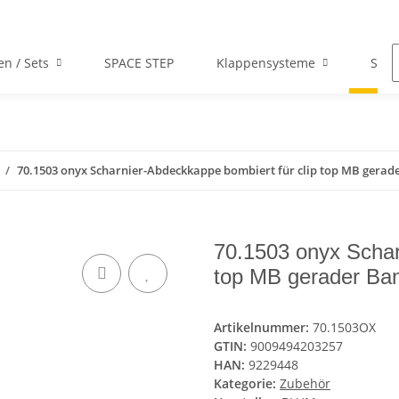
en / Sets
SPACE STEP
Klappensysteme
Scha
70.1503 onyx Scharnier-Abdeckkappe bombiert für clip top MB gera
70.1503 onyx Schar
top MB gerader Ba
Artikelnummer:
70.1503OX
GTIN:
9009494203257
HAN:
9229448
Kategorie:
Zubehör