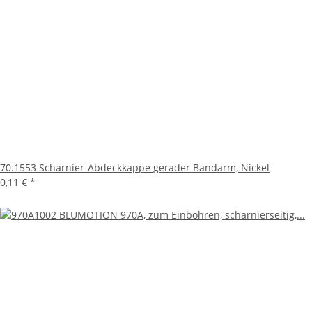
70.1553 Scharnier-Abdeckkappe gerader Bandarm, Nickel
0,11 €
*