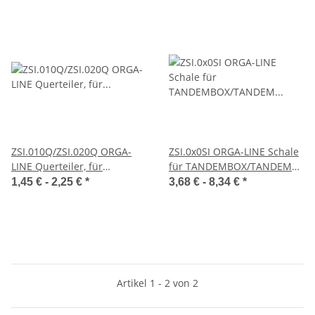
ZSI.010Q/ZSI.020Q ORGA-
ZSI.0x0SI ORGA-LINE Schale
LINE Querteiler, für
für TANDEMBOX/TANDEM
TANDEMBOX/TANDEM
Schubkasten, Länge=88-
1,45 € -
2,25 €
*
3,68 € -
8,34 €
*
Schubkasten,
352mm, Breite=88 mm
Breite=88/176mm
Artikel 1 - 2 von 2