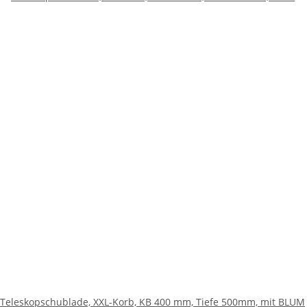
Teleskopschublade, XXL-Korb, KB 400 mm, Tiefe 500mm, mit BLUM