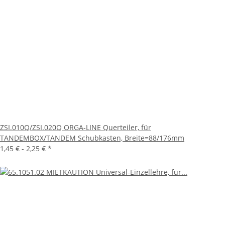
ZSI.010Q/ZSI.020Q ORGA-LINE Querteiler, für
TANDEMBOX/TANDEM Schubkasten, Breite=88/176mm
1,45 € -
2,25 €
*