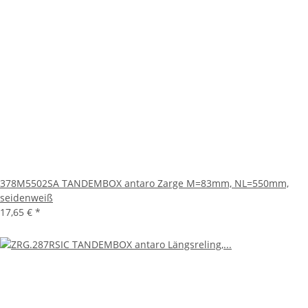
378M5502SA TANDEMBOX antaro Zarge M=83mm, NL=550mm,
seidenweiß
17,65 €
*