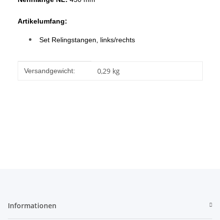
Artikelumfang:
Set Relingstangen, links/rechts
Produkteigenschaft
Wert
0,29 kg
Versandgewicht:
Informationen