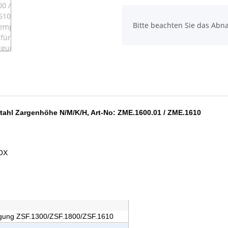
x
Bitte beachten Sie das Abna
tahl Zargenhöhe N/M/K/H, Art-No: ZME.1600.01 /
ZME.1610
BOX
igung ZSF.1300/ZSF.1800/ZSF.1610