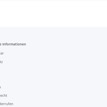
e Informationen
ar
tz
m
recht
derrufen