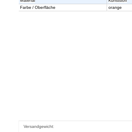
Material
Kunststoff
Farbe / Oberfläche
orange
Produkteigenschaft
Wert
Versandgewicht: