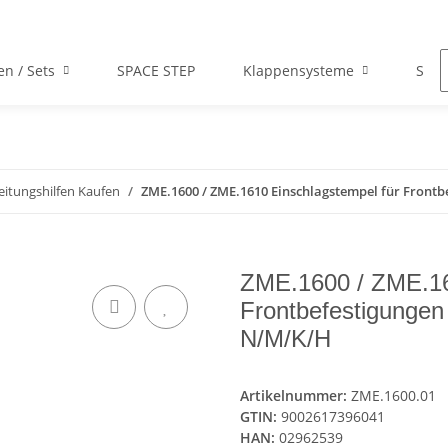
en / Sets
SPACE STEP
Klappensysteme
Scha
eitungshilfen Kaufen
ZME.1600 / ZME.1610 Einschlagstempel für Front
ZME.1600 / ZME.16
Frontbefestigunge
N/M/K/H
Artikelnummer:
ZME.1600.01
GTIN:
9002617396041
HAN:
02962539