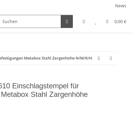
News
rniersysteme
Auszugsysteme
Inneneinteilungss
0,00 €
befestigungen Metabox Stahl Zargenhöhe N/M/K/H
10 Einschlagstempel für
n Metabox Stahl Zargenhöhe