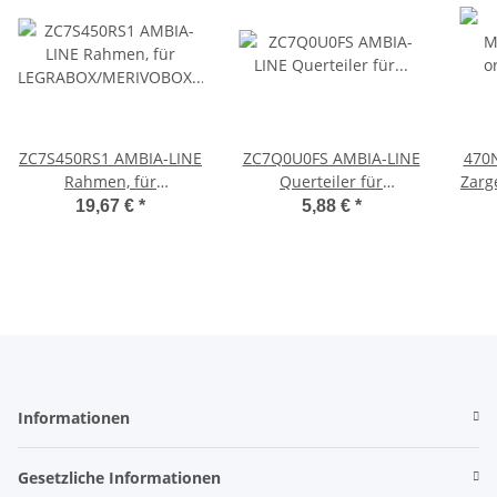
ZC7S450RS1 AMBIA-LINE
ZC7Q0U0FS AMBIA-LINE
470
Rahmen, für
Querteiler für
Zarge 
LEGRABOX/MERIVOBOX
LEGRABOX/MERIVOBOX
(68
19,67 €
*
5,88 €
*
Schubkasten, Stahl,
Frontauszug, Kunststoff,
li/re
NL=450 mm, Breite=100
Rahmenbreite 242 mm
mm
Informationen
Gesetzliche Informationen