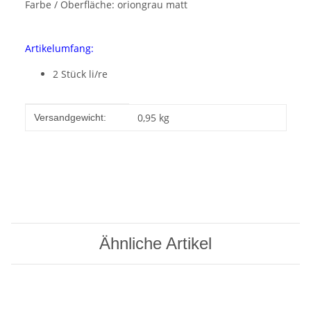
Farbe / Oberfläche: oriongrau matt
Artikelumfang:
2 Stück li/re
Produkteigenschaft
Wert
0,95 kg
Versandgewicht:
Ähnliche Artikel