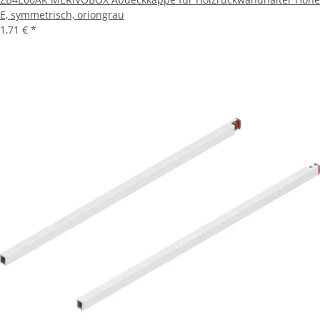
E, symmetrisch, oriongrau
1,71 €
*