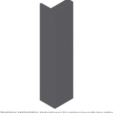
ZB4E00AK MERIVOBOX Abdeckkappe für Holzrückwandhalter Höhe