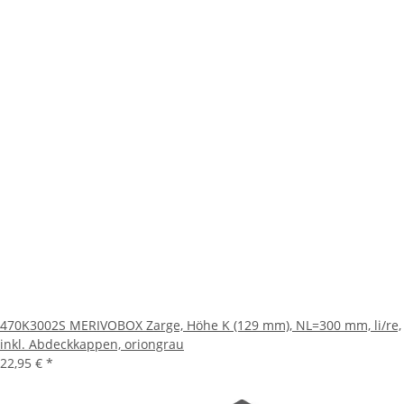
470K3002S MERIVOBOX Zarge, Höhe K (129 mm), NL=300 mm, li/re,
inkl. Abdeckkappen, oriongrau
22,95 €
*