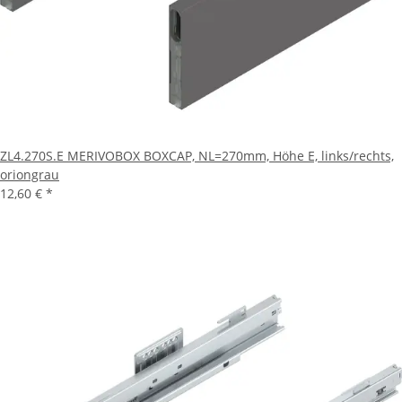
ZL4.270S.E MERIVOBOX BOXCAP, NL=270mm, Höhe E, links/rechts,
oriongrau
12,60 €
*