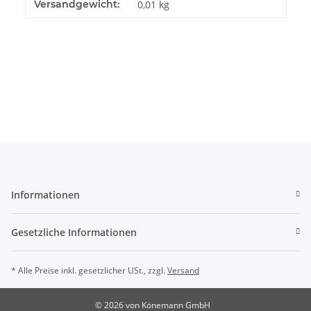
Produkteigenschaft
Wert
Versandgewicht:
0,01 kg
Informationen
Gesetzliche Informationen
* Alle Preise inkl. gesetzlicher USt., zzgl.
Versand
© 2026 von Könemann GmbH