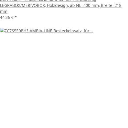
LEGRABOX/MERIVOBOX, Holzdesign, ab NL=400 mm, Breite=218
mm
44,36 €
*