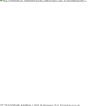
ZC7F400RHP AMBIA-LINE Rahmen für Frontauszug