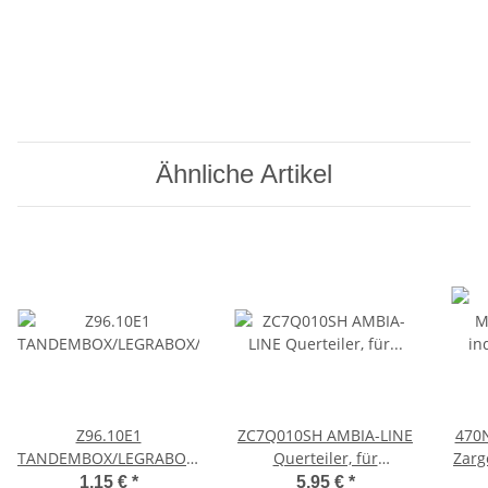
Ähnliche Artikel
Z96.10E1
ZC7Q010SH AMBIA-LINE
470
TANDEMBOX/LEGRABOX/MERIVOBOX
Querteiler, für
Zarg
Front-/Bodenstabilisierung,
LEGRABOX/MERIVOBOX
N 
1,15 €
*
5,95 €
*