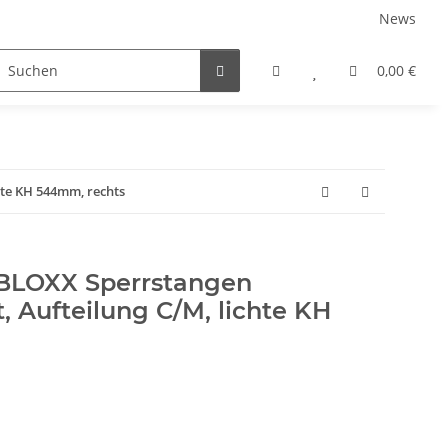
News
rniersysteme
Auszugsysteme
Inneneinteilungss
0,00 €
hte KH 544mm, rechts
LOXX Sperrstangen
t, Aufteilung C/M, lichte KH