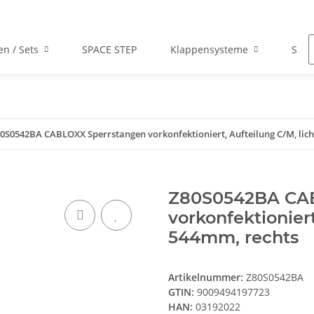
en / Sets
SPACE STEP
Klappensysteme
Scha
0S0542BA CABLOXX Sperrstangen vorkonfektioniert, Aufteilung C/M, lic
Z80S0542BA CAB
vorkonfektionier
544mm, rechts
Artikelnummer:
Z80S0542BA
GTIN:
9009494197723
HAN:
03192022