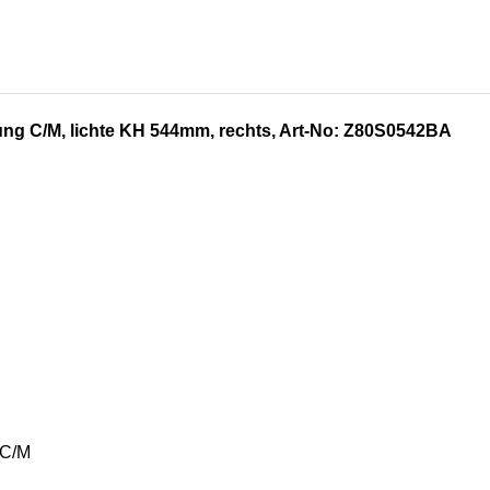
ung C/M, lichte KH 544mm, rechts, Art-No: Z80S0542BA
 C/M