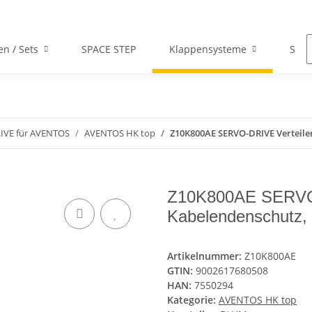
en / Sets
SPACE STEP
Klappensysteme
Scha
IVE für AVENTOS
AVENTOS HK top
Z10K800AE SERVO-DRIVE Verteile
Z10K800AE SERVO-
Kabelendenschutz,
Artikelnummer:
Z10K800AE
GTIN:
9002617680508
HAN:
7550294
Kategorie:
AVENTOS HK top