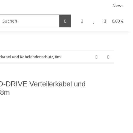
News
rniersysteme
Auszugsysteme
Inneneinteilungss
0,00 €
rkabel und Kabelendenschutz, 8m
DRIVE Verteilerkabel und
 8m