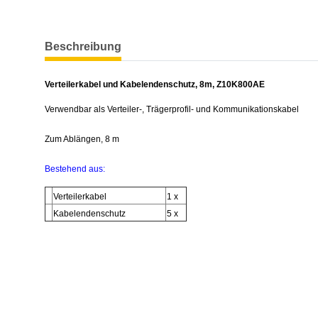
weitere Registerkarten anzeigen
Beschreibung
Verteilerkabel und Kabelendenschutz, 8m, Z10K800AE
Verwendbar als Verteiler-, Trägerprofil- und Kommunikationskabel
Zum Ablängen, 8 m
Bestehend aus:
Verteilerkabel
1 x
Kabelendenschutz
5 x