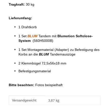
Tragkraft:
30 kg
Lieferumfang:
1 Drahtkorb
1 Set
BLUM
Tandem mit
Blumotion Softclose-
System
(560H5000B)
1 Set Montagematerial (Adapter) zu Befestigung des
Korbs an die
BLUM
Tandemauszüge
2 Klemmbügel 72,5x56x18 mm
Befestigungsmaterial
Bitte beachten:
Fotos beispielhaft
Produkteigenschaft
Wert
3,87 kg
Versandgewicht: