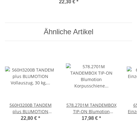
kg, NL=500mm ohne
22,30 €
*
Kupplungen
Ähnliche Artikel
560H3200B TANDEM
578.2701M TANDEMBOX
6
plus BLUMOTION
TIP-ON Blumotion
Einz
Vollauszug, 30 kg,
Korpusschiene
ON 
22,80 €
*
17,98 €
*
NL=320mm mit
Vollauszug, 30 kg, NL=
Adap
Kupplungen
270mm, li/re
g