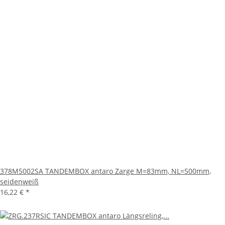
378M5002SA TANDEMBOX antaro Zarge M=83mm, NL=500mm,
seidenweiß
16,22 €
*