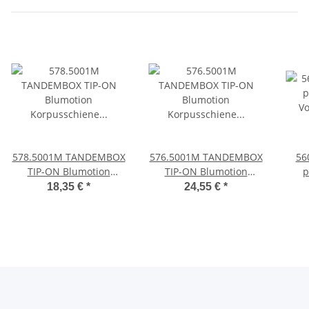
578.5001M TANDEMBOX
576.5001M TANDEMBOX
56
TIP-ON Blumotion
TIP-ON Blumotion
p
Korpusschiene
Korpusschiene
V
18,35 €
*
24,55 €
*
Vollauszug, 30 kg, NL=
Vollauszug, 65 kg, NL=
500mm, li/re
500mm, li/re