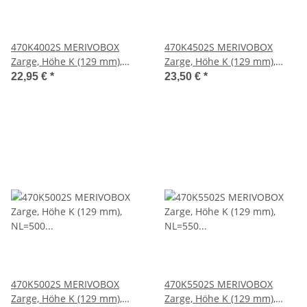
470K4002S MERIVOBOX
470K4502S MERIVOBOX
Zarge, Höhe K (129 mm),
Zarge, Höhe K (129 mm),
NL=400 mm, li/re, inkl.
NL=450 mm, li/re, inkl.
22,95 €
*
23,50 €
*
Abdeckkappen, oriongrau
Abdeckkappen, oriongrau
470K5002S MERIVOBOX
470K5502S MERIVOBOX
Zarge, Höhe K (129 mm),
Zarge, Höhe K (129 mm),