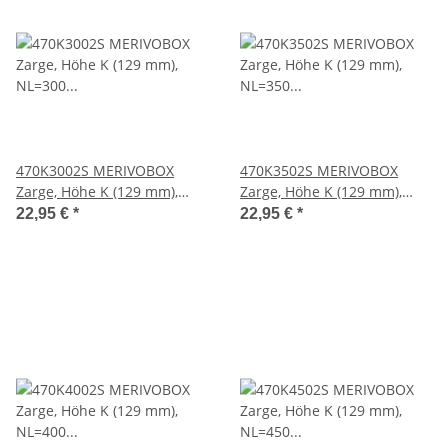
470K3002S MERIVOBOX
470K3502S MERIVOBOX
Zarge, Höhe K (129 mm),
Zarge, Höhe K (129 mm),
NL=300 mm, li/re, inkl.
NL=350 mm, li/re, inkl.
22,95 €
*
22,95 €
*
Abdeckkappen, oriongrau
Abdeckkappen, oriongrau