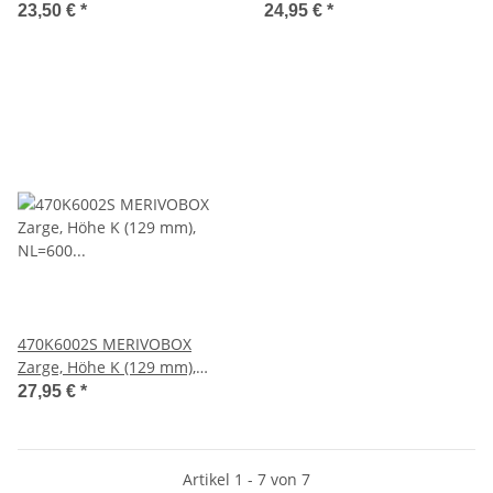
NL=500 mm, li/re, inkl.
NL=550 mm, li/re, inkl.
23,50 €
*
24,95 €
*
Abdeckkappen, oriongrau
Abdeckkappen, oriongrau
470K6002S MERIVOBOX
Zarge, Höhe K (129 mm),
NL=600 mm, li/re, inkl.
27,95 €
*
Abdeckkappen, oriongrau
Artikel 1 - 7 von 7