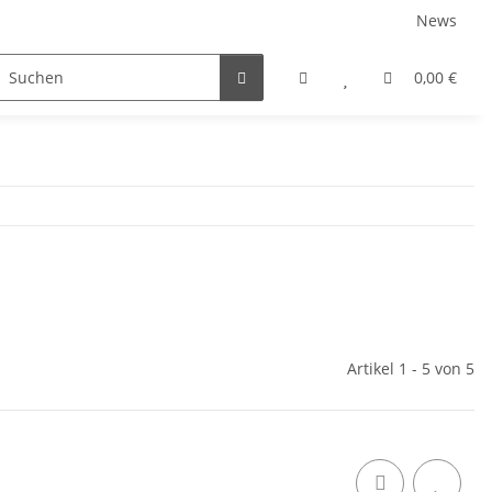
News
rniersysteme
Auszugsysteme
Inneneinteilungss
0,00 €
Artikel 1 - 5 von 5