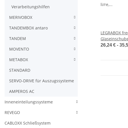
Verarbeitungshilfen
MERIVOBOX
TANDEMBOX antaro
LEGRABOX fre
TANDEM
Glaseinschube
li/re, Höhe 1
26,24 € -
35,
MOVENTO
650mm, Klarg
METABOX
STANDARD
SERVO-DRIVE für Auszugssysteme
AMPEROS AC
Inneneinteilungssysteme
REVEGO
CABLOXX Schließsystem