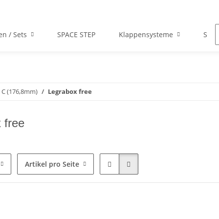
en / Sets
SPACE STEP
Klappensysteme
Scha
 C (176,8mm)
Legrabox free
 free
Artikel pro Seite