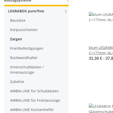
Auszugsysteme
LEGRABOX pure/free
Bausätze
Korpusschienen
Zargen
blum LEGRABO
Frontbefestigungen
C=177mm, NL
Rückwandhalter
seidenweiß mat
31,30 € -
37,
Innenschubkästen /
Innenauszüge
Zubehör
AMBIA-LINE für Schubkästen
AMBIA-LINE für Frontauszüge
AMBIA-LINE Küchenhelfer