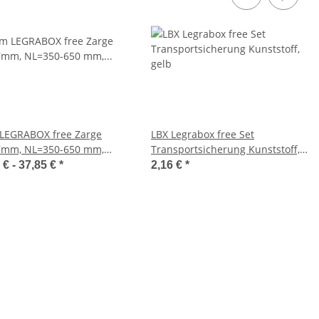
LEGRABOX free Zarge
LBX Legrabox free Set
7mm, NL=350-650 mm,
Transportsicherung Kunststoff,
nschwarz matt, inkl.
gelb
 € -
37,85 €
*
2,16 €
*
ver