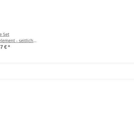
e Set
lement - seitlich
38mm, NL=350-
57 €
*
las