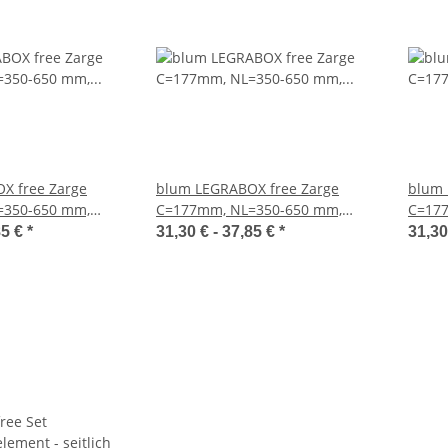
X free Zarge
blum LEGRABOX free Zarge
blum 
=350-650 mm,
C=177mm, NL=350-650 mm,
C=17
t, inkl. Boxcover
oriongrau matt, inkl. Boxcover
carbo
85 €
*
31,30 € -
37,85 €
*
31,30
Boxco