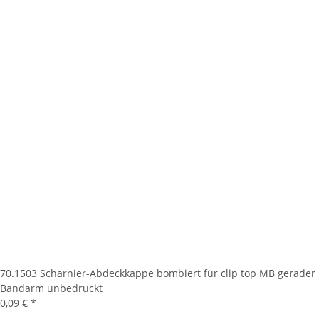
70.1503 Scharnier-Abdeckkappe bombiert für clip top MB gerader
Bandarm unbedruckt
0,09 €
*