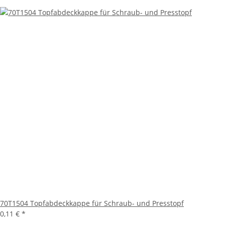
70T1504 Topfabdeckkappe für Schraub- und Presstopf
0,11 €
*