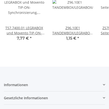
T57.7400.01 LEGRABOX
Z96.10E1
ZS7
und Movento TIP-ON-
TANDEMBOX/LEGRABOX/MERIVOB
Seite
Synchronisierung, Ritzel-
Front-/Bodenstabilisierung,
250
7,77 €
*
1,15 €
*
Set
EXPANDO
mm
Informationen
Gesetzliche Informationen