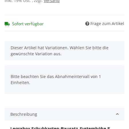
inkl. 19% USt. , zzgl.
Versand
Frage zum Artikel
Sofort verfügbar
x
Dieser Artikel hat Variationen. Wählen Sie bitte die
gewünschte Variation aus.
x
Bitte beachten Sie das Abnahmeintervall von 1
Einheiten.
Beschreibung
Legrabox Schubkasten-Bausatz, Systemhöhe F,