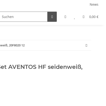
News
rniersysteme
Auszugsysteme
Inneneinteilungss
0,00 €
weiß, 20F8020 12
et AVENTOS HF seidenweiß,