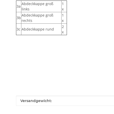
Abdeckkappe groß
1
3a
links
x
Abdeckkappe groß
1
3b
rechts
x
2
3c
Abdeckkappe rund
x
Produkteigenschaft
Wert
Versandgewicht: