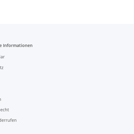
e Informationen
ar
tz
m
recht
derrufen