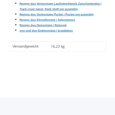
Revego duo Vormontage Laufträgerblende Zwischenboden
/
Track cover panel, fixed shelf pre-assembly
Revego duo Vormontage Pocket / Pocket pre-assembly
Revego duo Einstellungen / Adjustments
Revego duo Demontage / Removal
uno und duo Endmontage / Installation
Produkteigenschaft
Wert
16,23 kg
Versandgewicht: