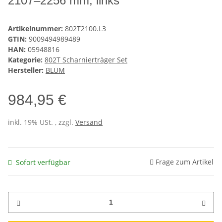
2107–2256 mm, links
Artikelnummer:
802T2100.L3
GTIN:
9009494989489
HAN:
05948816
Kategorie:
802T Scharnierträger Set
Hersteller:
BLUM
984,95 €
inkl. 19% USt. , zzgl.
Versand
Frage zum Artikel
Sofort verfügbar