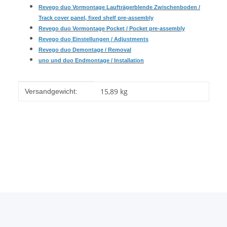
Revego duo Vormontage Laufträgerblende Zwischenboden
/
Track cover panel, fixed shelf pre-assembly
Revego duo Vormontage Pocket / Pocket pre-assembly
Revego duo Einstellungen / Adjustments
Revego duo Demontage / Removal
uno und duo Endmontage / Installation
Produkteigenschaft
Wert
15,89 kg
Versandgewicht: