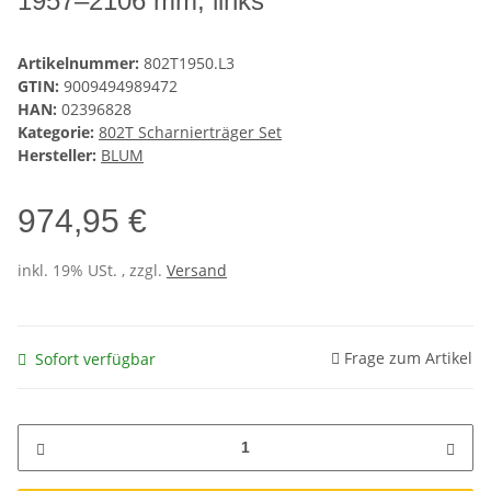
1957–2106 mm, links
Artikelnummer:
802T1950.L3
GTIN:
9009494989472
HAN:
02396828
Kategorie:
802T Scharnierträger Set
Hersteller:
BLUM
974,95 €
inkl. 19% USt. , zzgl.
Versand
Frage zum Artikel
Sofort verfügbar