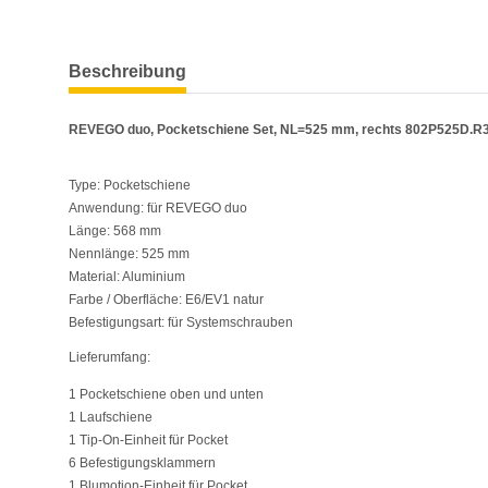
weitere Registerkarten anzeigen
Beschreibung
REVEGO duo, Pocketschiene Set, NL=525 mm, rechts 802P525D.R
Type: Pocketschiene
Anwendung: für REVEGO duo
Länge: 568 mm
Nennlänge: 525 mm
Material: Aluminium
Farbe / Oberfläche: E6/EV1 natur
Befestigungsart: für Systemschrauben
Lieferumfang:
1 Pocketschiene oben und unten
1 Laufschiene
1 Tip-On-Einheit für Pocket
6 Befestigungsklammern
1 Blumotion-Einheit für Pocket