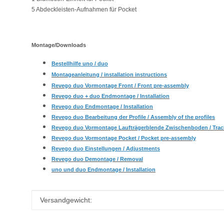
5 Abdeckleisten-Aufnahmen für Pocket
Montage/Downloads
Bestellhilfe uno / duo
Montageanleitung / installation instructions
Revego duo Vormontage Front / Front pre-assembly
Revego duo + duo Endmontage / Installation
Revego duo Endmontage / Installation
Revego duo Bearbeitung der Profile / Assembly of the profiles
Revego duo Vormontage Laufträgerblende Zwischenboden
/ Trac
Revego duo Vormontage Pocket / Pocket pre-assembly
Revego duo Einstellungen / Adjustments
Revego duo Demontage / Removal
uno und duo Endmontage / Installation
Produkteigenschaft
Wert
Versandgewicht: