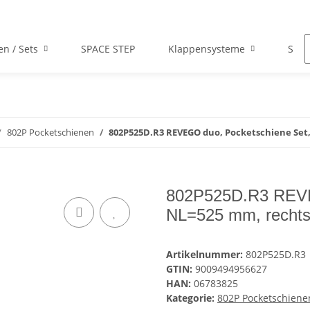
en / Sets
SPACE STEP
Klappensysteme
Scha
802P Pocketschienen
802P525D.R3 REVEGO duo, Pocketschiene Set
802P525D.R3 REVE
NL=525 mm, recht
Artikelnummer:
802P525D.R3
GTIN:
9009494956627
HAN:
06783825
Kategorie:
802P Pocketschiene