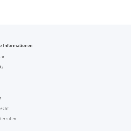
he Informationen
ar
tz
m
recht
derrufen