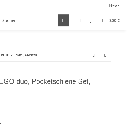
News
rniersysteme
Auszugsysteme
Inneneinteilungss
0,00 €
, NL=525 mm, rechts
GO duo, Pocketschiene Set,
s
n