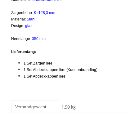
Zargenhöhe:
K=128,3 mm
Material:
Stahl
Design:
glatt
Nennlänge:
350 mm
Lieferumfang:
1 Set Zargen li/re
1 Set Abdeckkappen li/re (Kundenbranding)
1 Set Abdeckkappen li/re
Produkteigenschaft
Wert
1,50 kg
Versandgewicht: