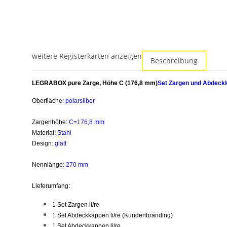
weitere Registerkarten anzeigen
Beschreibung
LEGRABOX pure Zarge, Höhe C (176,8 mm)
Set Zargen und Abdeck
Oberfläche:
polarsilber
Zargenhöhe:
C=176,8 mm
Material:
Stahl
Design:
glatt
Nennlänge:
270 mm
Lieferumfang:
1 Set Zargen li/re
1 Set Abdeckkappen li/re (Kundenbranding)
1 Set Abdeckkappen li/re