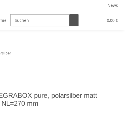
News
rniersysteme
Auszugsysteme
Inneneinteilungssys
0,00 €
rsilber
GRABOX pure, polarsilber matt
, NL=270 mm