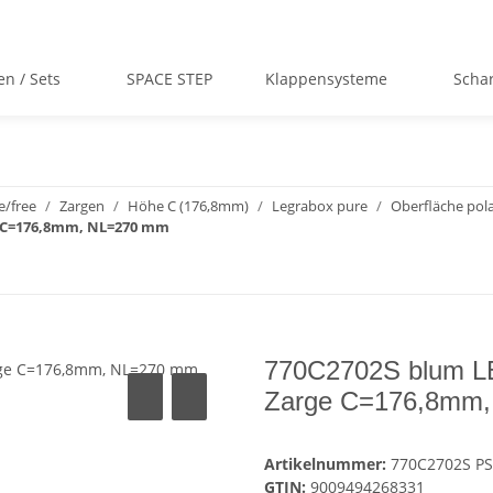
en / Sets
SPACE STEP
Klappensysteme
Scha
/free
Zargen
Höhe C (176,8mm)
Legrabox pure
Oberfläche pola
e C=176,8mm, NL=270 mm
770C2702S blum LE
Zarge C=176,8mm
Artikelnummer:
770C2702S PS
GTIN:
9009494268331