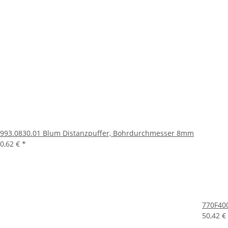
993.0830.01 Blum Distanzpuffer, Bohrdurchmesser 8mm
0,62 €
*
770F40
50,42 €