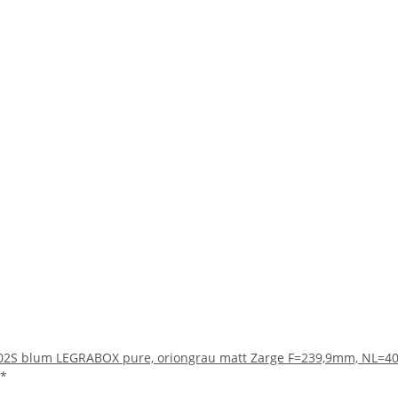
02S blum LEGRABOX pure, oriongrau matt Zarge F=239,9mm, NL=
*