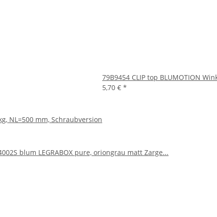
79B9454 CLIP top BLUMOTION Winkel
5,70 €
*
kg, NL=500 mm, Schraubversion