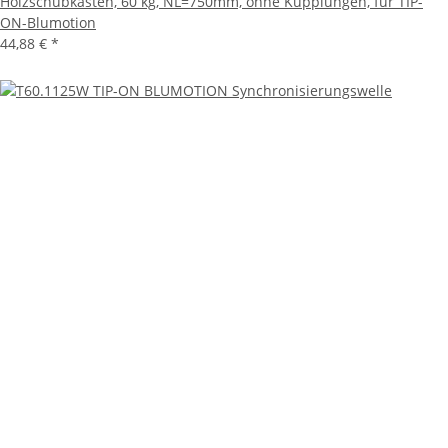
Holzschubkasten, 60 kg, NL=750mm, ohne Kupplungen, für TIP-
ON-Blumotion
44,88 €
*