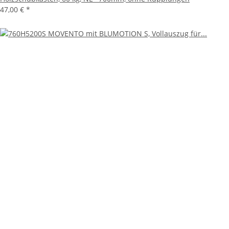
47,00 €
*