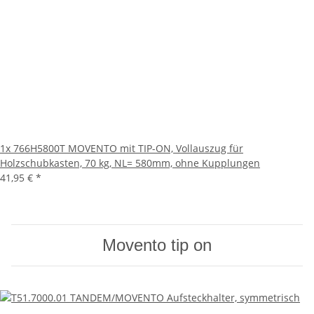
1x
766H5800T MOVENTO mit TIP-ON, Vollauszug für
Holzschubkasten, 70 kg, NL= 580mm, ohne Kupplungen
41,95 €
*
Movento tip on