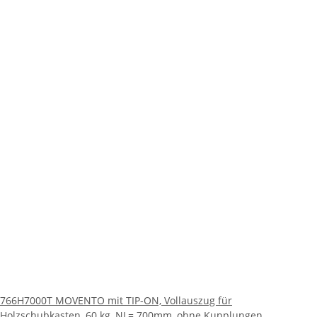
766H7000T MOVENTO mit TIP-ON, Vollauszug für
Holzschubkasten, 60 kg, NL= 700mm, ohne Kupplungen