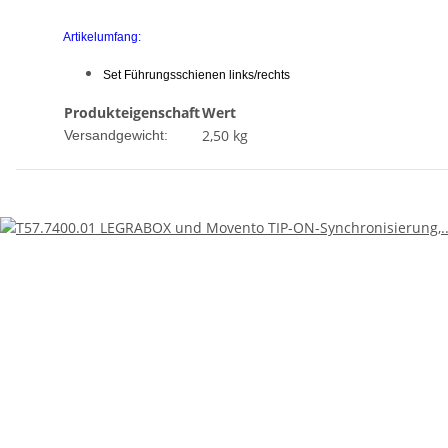
Artikelumfang:
Set Führungsschienen links/rechts
Produkteigenschaft
Wert
2,50 kg
Versandgewicht: