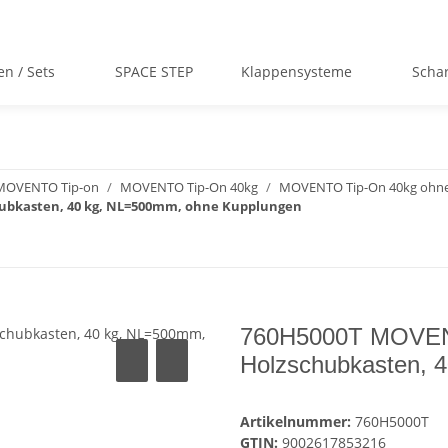
en / Sets
SPACE STEP
Klappensysteme
Scha
MOVENTO Tip-on
MOVENTO Tip-On 40kg
MOVENTO Tip-On 40kg ohn
hubkasten, 40 kg, NL=500mm, ohne Kupplungen
760H5000T MOVENT
Holzschubkasten, 
Artikelnummer:
760H5000T
GTIN:
9002617853216