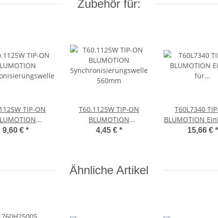
Zubehör für:
.1125W TIP-ON
T60.1125W TIP-ON
T60L7340 TI
LUMOTION
BLUMOTION
BLUMOTION Einh
onisierungswelle
Synchronisierungswelle
LEGRABOX/MOV
9,60 €
*
4,45 €
*
15,66 €
*
560mm
Typ L1, NL=35
mm, 0-20 kg, li/r
Adapter
Ähnliche Artikel