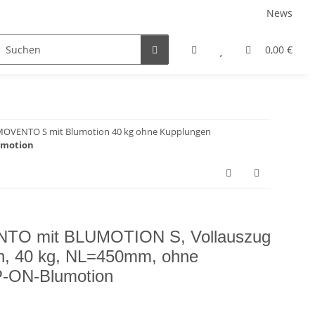
News
rniersysteme
Auszugsysteme
Inneneinteilungss
0,00 €
OVENTO S mit Blumotion 40 kg ohne Kupplungen
umotion
TO mit BLUMOTION S, Vollauszug
en, 40 kg, NL=450mm, ohne
P-ON-Blumotion