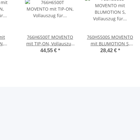
it
766H6500T MOVENTO
760H5500S MOVENTO
N,
mit TIP-ON, Vollauszug
mit BLUMOTION S,
für
für Holzschubkasten,
Vollauszug für
44,55 €
*
28,42 €
*
sten
70 kg, NL= 650mm,
Holzschubkasten, 40 kg,
ge,
ohne Kupplungen
NL=550mm, ohne
0 kg,
Kupplungen, für TIP-
ohne
ON-Blumotion
i/re