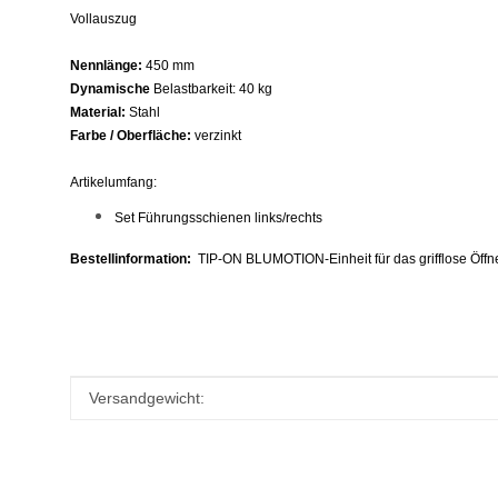
Vollauszug
Nennlänge:
450 mm
Dynamische
Belastbarkeit: 40 kg
Material:
Stahl
Farbe / Oberfläche:
verzinkt
Artikelumfang:
Set Führungsschienen links/rechts
Bestellinformation:
TIP-ON BLUMOTION-Einheit für das grifflose Öffnen
Produkteigenschaft
Wert
Versandgewicht: