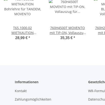
T65.1000.02
760H4500T MOVENTO
760H
MIETKAUTION
mit TIP-ON, Vollauszug
mit
Bohrlehre für TANDEM,
für Holzschubkasten,
Vo
28,99 €
*
35,35 €
*
MOVENTO
40 kg, NL=450mm, ohne
Holzsc
Kupplungen
NL=
Kup
Informationen
Gesetzlic
Kontakt
WR-Formul
Zahlungsmöglichkeiten
Datenschu