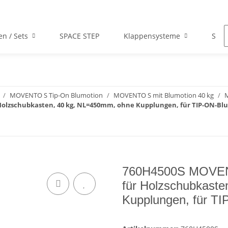
en / Sets
SPACE STEP
Klappensysteme
Scha
MOVENTO S Tip-On Blumotion
MOVENTO S mit Blumotion 40 kg
M
olzschubkasten, 40 kg, NL=450mm, ohne Kupplungen, für TIP-ON-Bl
760H4500S MOVEN
für Holzschubkast
Kupplungen, für TI