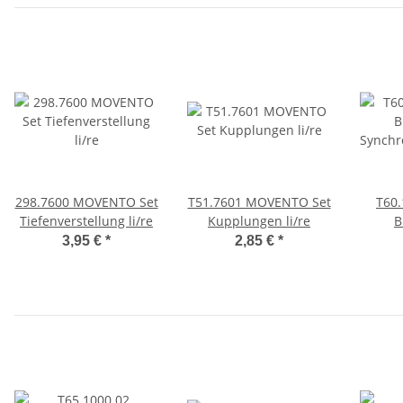
298.7600 MOVENTO Set
T51.7601 MOVENTO Set
T60
Tiefenverstellung li/re
Kupplungen li/re
B
Synchr
3,95 €
*
2,85 €
*