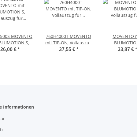
2500S MOVENTO
760H4000T MOVENTO
MOVENTO m
 BLUMOTION S,
mit TIP-ON, Vollauszug
BLUMOTIO
llauszug für
für Holzschubkasten,
Vollauszug 
26,00 €
*
37,55 €
*
33,87 €
*
hubkasten, 40 kg,
40 kg, NL=400mm, mit
Holzschubka
250mm, ohne
Kupplungen
Bodenmonta
plungen, für
Vollauszug, 4
Blumotion
NL=500 mm, 
Kupplungen, l
he Informationen
ar
tz