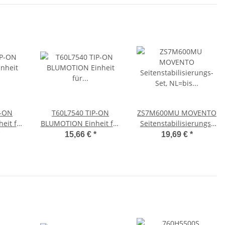
P-ON
T60L7540 TIP-ON
ZS7M600MU MOVENTO
eit für
BLUMOTION Einheit für
Seitenstabilisierungs-
ENTO,
LEGRABOX/MOVENTO,
Set, NL=bis 600mm,
15,66 €
*
19,69 €
*
0-600
Typ L3, NL=350-600
Vollauszug
e inkl.
mm, 15-40 kg, li/re inkl.
Adapter