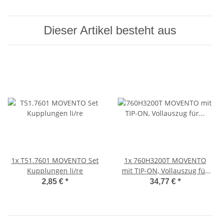
Dieser Artikel besteht aus
1x
T51.7601 MOVENTO Set
1x
760H3200T MOVENTO
Kupplungen li/re
mit TIP-ON, Vollauszug für
Holzschubkasten, 40 kg,
2,85 €
*
34,77 €
*
NL=320mm, ohne
Kupplungen