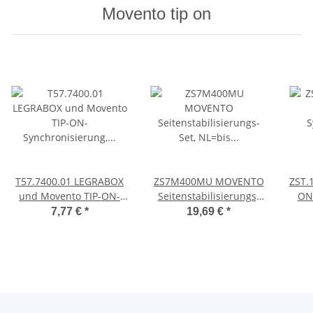
Movento tip on
T57.7400.01 LEGRABOX
ZS7M400MU MOVENTO
ZST.
und Movento TIP-ON-
Seitenstabilisierungs-
ON
Synchronisierung, Ritzel-
Set, NL=bis 400mm,
Mov
7,77 €
*
19,69 €
*
Set
Vollauszug
K