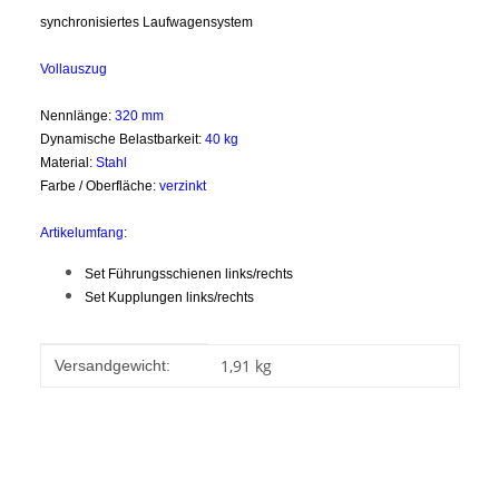
synchronisiertes Laufwagensystem
Vollauszug
Nennlänge:
32
0 mm
Dynamische Belastbarkeit:
40 kg
Material:
Stahl
Farbe / Oberfläche:
verzinkt
Artikelumfang:
Set Führungsschienen links/rechts
Set Kupplungen links/rechts
Produkteigenschaft
Wert
1,91 kg
Versandgewicht: