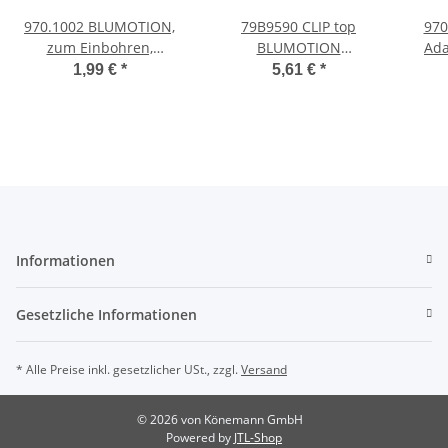
970.1002 BLUMOTION,
79B9590 CLIP top
97
zum Einbohren,
BLUMOTION
Ada
griffseitig, Kunststoff
Stollenscharnier 95°, 3
(20/3
1,99 €
*
5,61 €
*
mm gekröpft, Topf:
INSERTA
Informationen
Gesetzliche Informationen
* Alle Preise inkl. gesetzlicher USt., zzgl.
Versand
© 2026 von Könemann GmbH
Powered by
JTL-Shop